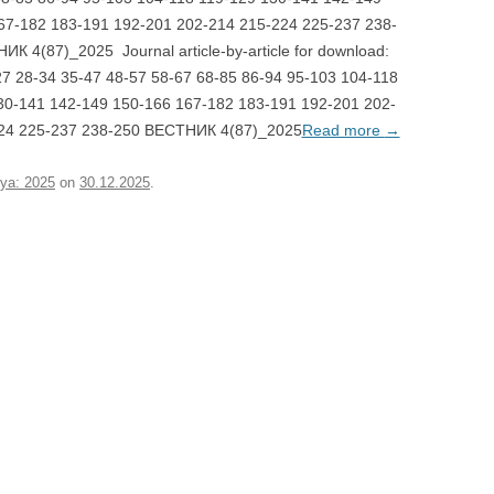
67-182 183-191 192-201 202-214 215-224 225-237 238-
К 4(87)_2025 Journal article-by-article for download:
27 28-34 35-47 48-57 58-67 68-85 86-94 95-103 104-118
30-141 142-149 150-166 167-182 183-191 192-201 202-
24 225-237 238-250 ВЕСТНИК 4(87)_2025
Read more
→
iya: 2025
on
30.12.2025
.