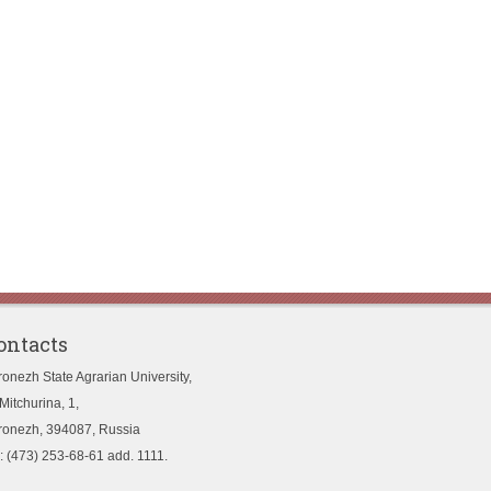
ontacts
ronezh State Agrarian University,
Mitchurina, 1,
ronezh, 394087, Russia
l: (473) 253-68-61 add. 1111.